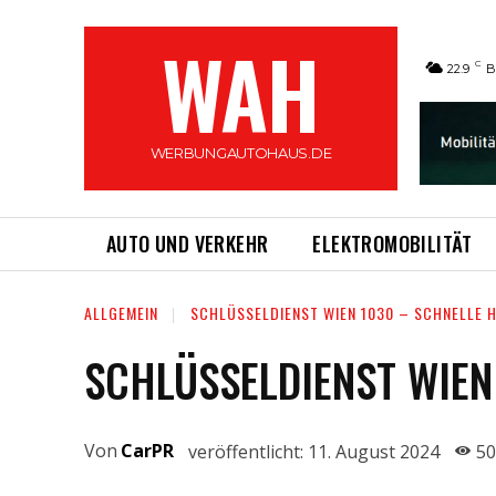
WAH
C
22.9
B
WERBUNGAUTOHAUS.DE
AUTO UND VERKEHR
ELEKTROMOBILITÄT
ALLGEMEIN
SCHLÜSSELDIENST WIEN 1030 – SCHNELLE 
SCHLÜSSELDIENST WIEN
Von
CarPR
veröffentlicht:
11. August 2024
50