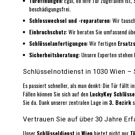
Türöffnungen
: Egal, ob Ihre Tür zugefallen ist,
beschädigungsfrei.
Schlosswechsel und -reparaturen
: Wir taus
Einbruchschutz
: Wir beraten Sie umfassend ü
Schlüsselanfertigungen
: Wir fertigen
Ersatz
Sicherheitsberatung
: Unsere Experten stehen 
Schlüsselnotdienst in 1030 Wien – 
Es passiert schneller, als man denkt: Die Tür fällt i
Fällen können Sie sich auf den
LuckyKey Schlüsse
Sie da. Dank unserer zentralen Lage im
3. Bezirk
s
Vertrauen Sie auf über 30 Jahre Erf
Unser
Schlüsseldienst
in
Wien
bietet nicht nur
T