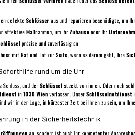
 Sie Ihren
Schlüssel verloren
haben oder das
Schloss defekt
chen defekte
Schlösser
aus und reparieren beschädigte, um Ih
ber effektive Maßnahmen, um Ihr
Zuhause
oder Ihr
Unterneh
schlüssel
präzise und zuverlässig an.
Ihnen mit Rat und Tat zur Seite, wenn es darum geht, Ihre
Sic
Soforthilfe rund um die Uhr
ns Schloss, und der
Schlüssel
steckt von innen. Oder noch sch
ldienst
in
1030 Wien
verlassen. Unser
Schlüsselnotdienst
i
ind wir in der Lage, in kürzester Zeit bei Ihnen zu sein, um I
ahrung in der Sicherheitstechnik
üröffnungen
an, sondern ist auch Ihr kompetenter Ansprechp