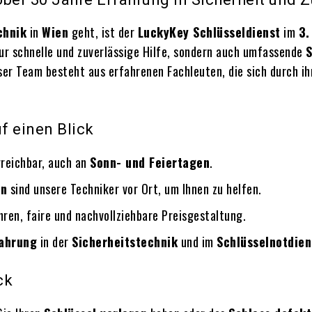
chnik
in
Wien
geht, ist der
LuckyKey Schlüsseldienst
im
3.
nur schnelle und zuverlässige Hilfe, sondern auch umfassende
S
ser Team besteht aus erfahrenen Fachleuten, die sich durch i
f einen Blick
erreichbar, auch an
Sonn- und Feiertagen
.
en
sind unsere Techniker vor Ort, um Ihnen zu helfen.
hren, faire und nachvollziehbare Preisgestaltung.
fahrung
in der
Sicherheitstechnik
und im
Schlüsselnotdien
ck