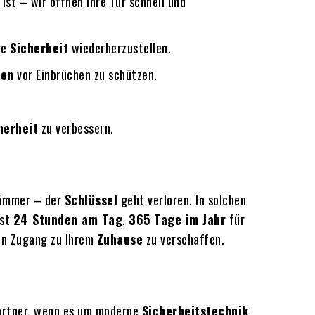
ist – wir öffnen Ihre Tür schnell und
re
Sicherheit
wiederherzustellen.
men
vor Einbrüchen zu schützen.
herheit
zu verbessern.
limmer – der
Schlüssel
geht verloren. In solchen
st
24 Stunden am Tag
,
365 Tage im Jahr
für
hnen Zugang zu Ihrem
Zuhause
zu verschaffen.
artner, wenn es um moderne
Sicherheitstechnik