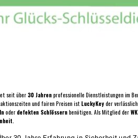
et seit über
30 Jahren
professionelle Dienstleistungen im B
eaktionszeiten und fairen Preisen ist
LuckyKey
der verlässlich
ln
oder
defekten Schlössern
benötigen. Als Mitglied der
WK
nheit
.
ber 30 Jahre Erfahrung in Sicherheit und Z