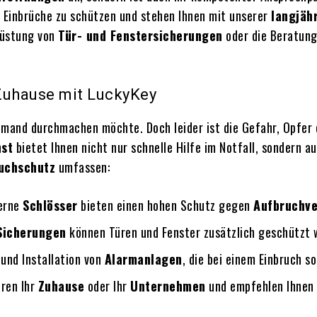
Einbrüche zu schützen und stehen Ihnen mit unserer
langjäh
rüstung von
Tür- und Fenstersicherungen
oder die Beratun
 Zuhause mit LuckyKey
iemand durchmachen möchte. Doch leider ist die Gefahr, Opfer 
nst
bietet Ihnen nicht nur schnelle Hilfe im Notfall, sondern
uchschutz
umfassen:
erne
Schlösser
bieten einen hohen Schutz gegen
Aufbruchv
Sicherungen
können Türen und Fenster zusätzlich geschützt 
 und Installation von
Alarmanlagen
, die bei einem Einbruch s
eren Ihr
Zuhause
oder Ihr
Unternehmen
und empfehlen Ihnen