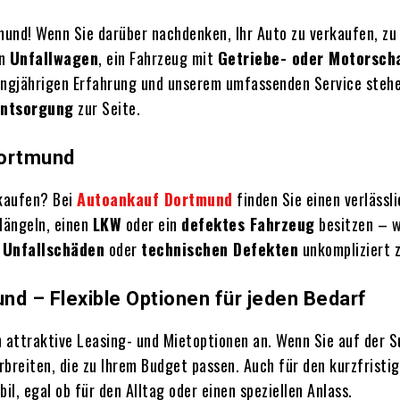
und! Wenn Sie darüber nachdenken, Ihr Auto zu verkaufen, zu
en
Unfallwagen
, ein Fahrzeug mit
Getriebe- oder Motorsch
langjährigen Erfahrung und unserem umfassenden Service stehen
ntsorgung
zur Seite.
Dortmund
rkaufen? Bei
Autoankauf Dortmund
finden Sie einen verlässli
Mängeln, einen
LKW
oder ein
defektes Fahrzeug
besitzen – w
t
Unfallschäden
oder
technischen Defekten
unkompliziert z
nd – Flexible Optionen für jeden Bedarf
 attraktive Leasing- und Mietoptionen an. Wenn Sie auf der 
reiten, die zu Ihrem Budget passen. Auch für den kurzfristig
il, egal ob für den Alltag oder einen speziellen Anlass.