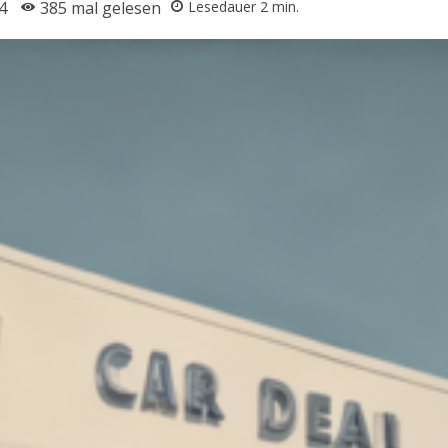
4
385
mal gelesen
Lesedauer
2
min.