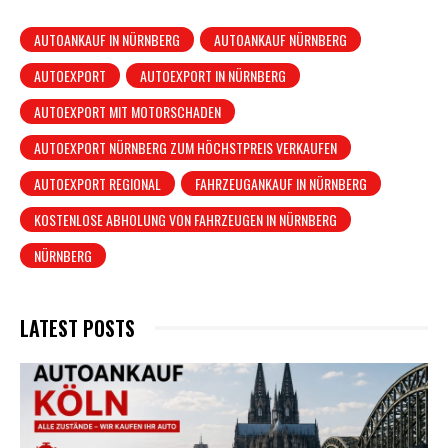
AUTOANKAUF IN NÜRNBERG
AUTOANKAUF NÜRNBERG
AUTOEXPORT
AUTOEXPORT IN NÜRNBERG
AUTOEXPORT MIT MOTORSCHADEN
AUTOEXPORT NÜRNBERG ZUM HÖCHSTPREIS VERKAUFEN
AUTOEXPORT REGIONAL
FAHRZEUGANKAUF IN NÜRNBERG
KOSTENLOSE ABHOLUNG VON FAHRZEUGEN IN NÜRNBERG
NÜRNBERG
LATEST POSTS