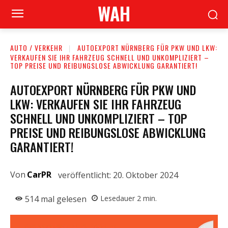
WAH
AUTO / VERKEHR
AUTOEXPORT NÜRNBERG FÜR PKW UND LKW:
VERKAUFEN SIE IHR FAHRZEUG SCHNELL UND UNKOMPLIZIERT –
TOP PREISE UND REIBUNGSLOSE ABWICKLUNG GARANTIERT!
AUTOEXPORT NÜRNBERG FÜR PKW UND
LKW: VERKAUFEN SIE IHR FAHRZEUG
SCHNELL UND UNKOMPLIZIERT – TOP
PREISE UND REIBUNGSLOSE ABWICKLUNG
GARANTIERT!
Von
CarPR
veröffentlicht:
20. Oktober 2024
514
mal gelesen
Lesedauer
2
min.