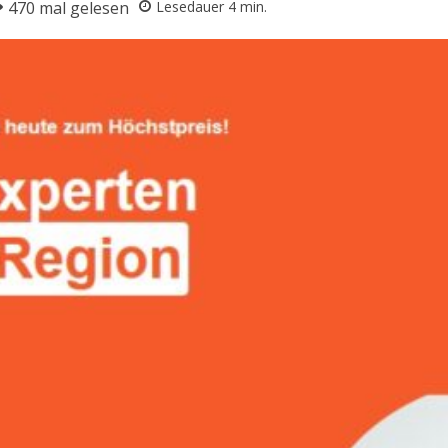
470
mal gelesen
Lesedauer
4
min.