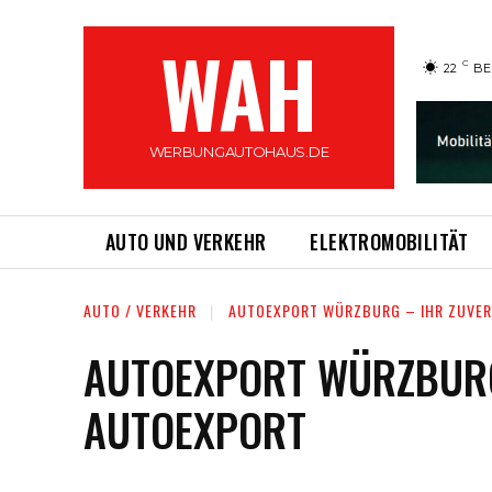
WAH
C
22
BE
WERBUNGAUTOHAUS.DE
AUTO UND VERKEHR
ELEKTROMOBILITÄT
AUTO / VERKEHR
AUTOEXPORT WÜRZBURG – IHR ZUVER
AUTOEXPORT WÜRZBURG
AUTOEXPORT