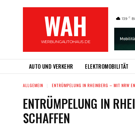
WAH
C
13.9
B
WERBUNGAUTOHAUS.DE
AUTO UND VERKEHR
ELEKTROMOBILITÄT
ALLGEMEIN
ENTRÜMPELUNG IN RHEINBERG – MIT NRW E
ENTRÜMPELUNG IN RHEI
SCHAFFEN