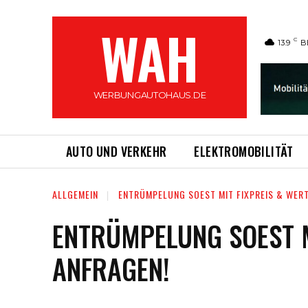
WAH
C
13.9
B
WERBUNGAUTOHAUS.DE
AUTO UND VERKEHR
ELEKTROMOBILITÄT
ALLGEMEIN
ENTRÜMPELUNG SOEST MIT FIXPREIS & WER
ENTRÜMPELUNG SOEST M
ANFRAGEN!