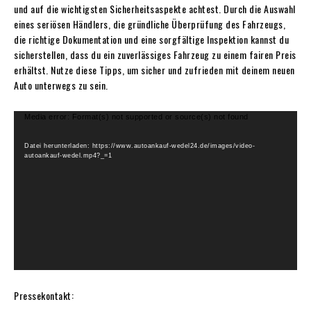
und auf die wichtigsten Sicherheitsaspekte achtest. Durch die Auswahl
eines seriösen Händlers, die gründliche Überprüfung des Fahrzeugs,
die richtige Dokumentation und eine sorgfältige Inspektion kannst du
sicherstellen, dass du ein zuverlässiges Fahrzeug zu einem fairen Preis
erhältst. Nutze diese Tipps, um sicher und zufrieden mit deinem neuen
Auto unterwegs zu sein.
V
Media error: Format(s) not supported or source(s) not found
i
d
Datei herunterladen: https://www.autoankauf-wedel24.de/images/video-
autoankauf-wedel.mp4?_=1
e
o
-
P
l
a
y
e
r
Pressekontakt: