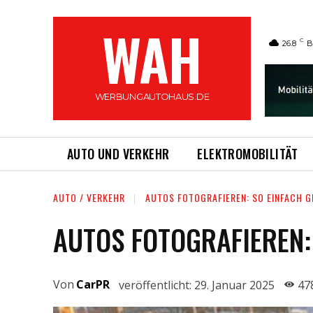
WAH
C
26.8
B
WERBUNGAUTOHAUS.DE
AUTO UND VERKEHR
ELEKTROMOBILITÄT
AUTO / VERKEHR
AUTOS FOTOGRAFIEREN: SO EINFACH G
AUTOS FOTOGRAFIEREN:
Von
CarPR
veröffentlicht:
29. Januar 2025
47