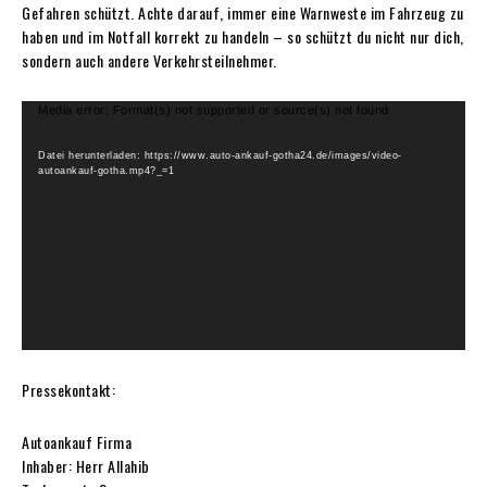
Gefahren schützt. Achte darauf, immer eine Warnweste im Fahrzeug zu
haben und im Notfall korrekt zu handeln – so schützt du nicht nur dich,
sondern auch andere Verkehrsteilnehmer.
V
Media error: Format(s) not supported or source(s) not found
i
d
Datei herunterladen: https://www.auto-ankauf-gotha24.de/images/video-
autoankauf-gotha.mp4?_=1
e
o
-
P
l
a
y
e
r
Pressekontakt:
Autoankauf Firma
Inhaber: Herr Allahib