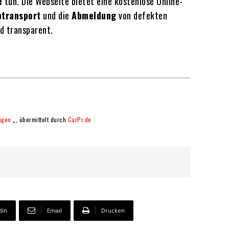
e
tun. Die Webseite bietet eine kostenlose Online-
btransport
und die
Abmeldung
von defekten
d transparent.
ngen
„, übermittelt durch
CarPr.de
din
Email
Drucken