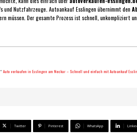
möchte, kann dies einfach über
autoverkaufen-esslingen.d
Ws und Nutzfahrzeuge. Autoankauf Esslingen übernimmt den
A
rn müssen. Der gesamte Prozess ist schnell, unkompliziert un
 “
Auto verkaufen in Esslingen am Neckar – Schnell und einfach mit Autoankauf Essli
Twitter
Pinterest
WhatsApp
Linke