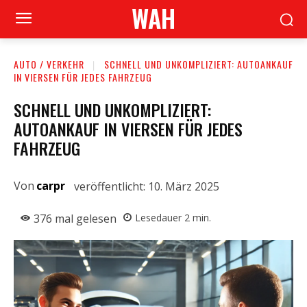
WAH
AUTO / VERKEHR
SCHNELL UND UNKOMPLIZIERT: AUTOANKAUF
IN VIERSEN FÜR JEDES FAHRZEUG
SCHNELL UND UNKOMPLIZIERT:
AUTOANKAUF IN VIERSEN FÜR JEDES
FAHRZEUG
Von
carpr
veröffentlicht:
10. März 2025
376
mal gelesen
Lesedauer
2
min.