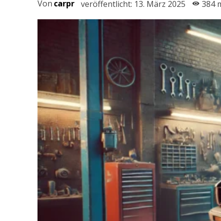
Von
carpr
veröffentlicht:
13. März 2025
384
m