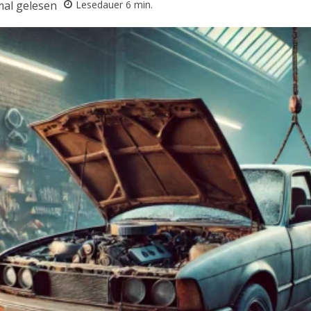
al gelesen
Lesedauer
6
min.