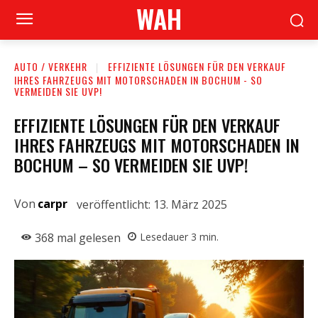
WAH
AUTO / VERKEHR
EFFIZIENTE LÖSUNGEN FÜR DEN VERKAUF
IHRES FAHRZEUGS MIT MOTORSCHADEN IN BOCHUM - SO
VERMEIDEN SIE UVP!
EFFIZIENTE LÖSUNGEN FÜR DEN VERKAUF
IHRES FAHRZEUGS MIT MOTORSCHADEN IN
BOCHUM – SO VERMEIDEN SIE UVP!
Von
carpr
veröffentlicht:
13. März 2025
368
mal gelesen
Lesedauer
3
min.