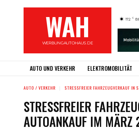
WAH
C
17.2
B
WERBUNGAUTOHAUS.DE
AUTO UND VERKEHR
ELEKTROMOBILITÄT
AUTO / VERKEHR
STRESSFREIER FAHRZEUGVERKAUF IN S
STRESSFREIER FAHRZEU
AUTOANKAUF IM MÄRZ 2