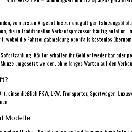
unden, vom ersten Angebot bis zur endgültigen Fahrzeugabholu
, die in traditionellen Verkaufsprozessen häufig anfallen. I
art, wobei die Fahrzeugabmeldung ebenfalls kostenlos überno
e Sofortzahlung. Käufer erhalten ihr Geld entweder bar oder 
e Münze umgesetzt werden, ohne langes Warten auf den Verkau
ft?
Art, einschließlich PKW, LKW, Transporter, Sportwagen, Luxus
nen:
nd Modelle
 andere Marke, alle Fahrzeuge sind willkommen. Auch Autos, 