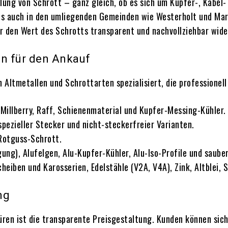
ung von Schrott – ganz gleich, ob es sich um Kupfer-, Kabel-
ls auch in den umliegenden Gemeinden wie Westerholt und Marl
er den Wert des Schrotts transparent und nachvollziehbar wide
en für den Ankauf
n Altmetallen und Schrottarten spezialisiert, die professionel
 Millberry, Raff, Schienenmaterial und Kupfer-Messing-Kühler.
 spezieller Stecker und nicht-steckerfreier Varianten.
Rotguss-Schrott.
ng), Alufelgen, Alu-Kupfer-Kühler, Alu-Iso-Profile und sauber
eiben und Karosserien, Edelstähle (V2A, V4A), Zink, Altblei, 
ng
üren ist die transparente Preisgestaltung. Kunden können sich 