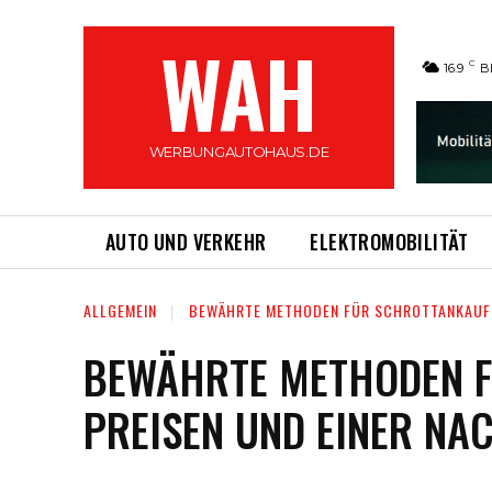
WAH
C
16.9
B
WERBUNGAUTOHAUS.DE
AUTO UND VERKEHR
ELEKTROMOBILITÄT
ALLGEMEIN
BEWÄHRTE METHODEN FÜR SCHROTTANKAUF IN
BEWÄHRTE METHODEN FÜ
PREISEN UND EINER NA