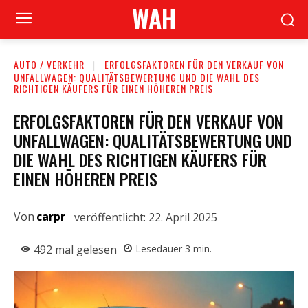
WAH
AUTO / VERKEHR
ERFOLGSFAKTOREN FÜR DEN VERKAUF VON
UNFALLWAGEN: QUALITÄTSBEWERTUNG UND DIE WAHL DES
RICHTIGEN KÄUFERS FÜR EINEN HÖHEREN PREIS
ERFOLGSFAKTOREN FÜR DEN VERKAUF VON
UNFALLWAGEN: QUALITÄTSBEWERTUNG UND
DIE WAHL DES RICHTIGEN KÄUFERS FÜR
EINEN HÖHEREN PREIS
Von
carpr
veröffentlicht:
22. April 2025
492
mal gelesen
Lesedauer
3
min.