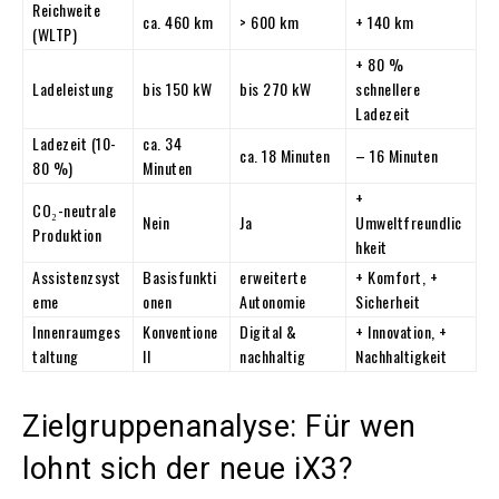
Reichweite
ca. 460 km
> 600 km
+ 140 km
(WLTP)
+ 80 %
Ladeleistung
bis 150 kW
bis 270 kW
schnellere
Ladezeit
Ladezeit (10-
ca. 34
ca. 18 Minuten
– 16 Minuten
80 %)
Minuten
+
CO₂-neutrale
Nein
Ja
Umweltfreundlic
Produktion
hkeit
Assistenzsyst
Basisfunkti
erweiterte
+ Komfort, +
eme
onen
Autonomie
Sicherheit
Innenraumges
Konventione
Digital &
+ Innovation, +
taltung
ll
nachhaltig
Nachhaltigkeit
Zielgruppenanalyse: Für wen
lohnt sich der neue iX3?