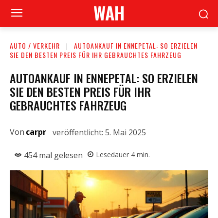
WAH
AUTO / VERKEHR
AUTOANKAUF IN ENNEPETAL: SO ERZIELEN
SIE DEN BESTEN PREIS FÜR IHR GEBRAUCHTES FAHRZEUG
AUTOANKAUF IN ENNEPETAL: SO ERZIELEN
SIE DEN BESTEN PREIS FÜR IHR
GEBRAUCHTES FAHRZEUG
Von
carpr
veröffentlicht:
5. Mai 2025
454
mal gelesen
Lesedauer
4
min.