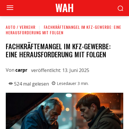
WAH
AUTO / VERKEHR
FACHKRÄFTEMANGEL IM KFZ-GEWERBE: EINE
HERAUSFORDERUNG MIT FOLGEN
FACHKRÄFTEMANGEL IM KFZ-GEWERBE:
EINE HERAUSFORDERUNG MIT FOLGEN
Von
carpr
veröffentlicht:
13. Juni 2025
524
mal gelesen
Lesedauer
3
min.