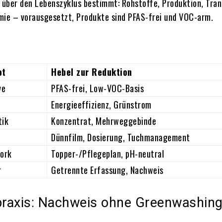
 über den Lebenszyklus bestimmt: Rohstoffe, Produktion, Tra
ie – vorausgesetzt, Produkte sind PFAS-frei und VOC-arm.
ot
Hebel zur Reduktion
ve
PFAS-frei, Low-VOC-Basis
Energieeffizienz, Grünstrom
tik
Konzentrat, Mehrweggebinde
Dünnfilm, Dosierung, Tuchmanagement
ork
Topper-/Pflegeplan, pH-neutral
r
Getrennte Erfassung, Nachweis
praxis: Nachweis ohne Greenwashin