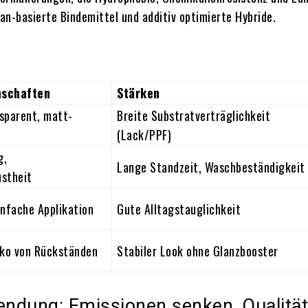
an-basierte Bindemittel und additiv optimierte Hybride.
nschaften
Stärken
sparent, matt-
Breite Substratverträglichkeit
(Lack/PPF)
g,
Lange Standzeit, Waschbeständigkeit
stheit
infache Applikation
Gute Alltagstauglichkeit
iko von Rückständen
Stabiler Look ohne Glanzbooster
dung: Emissionen senken, Qualität