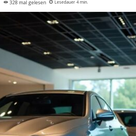
328
mal gelesen
Lesedauer
4
min.