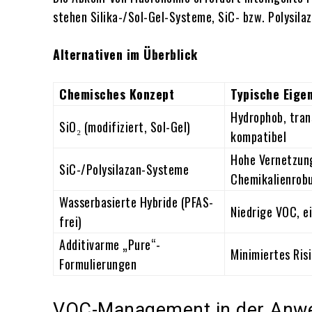
stehen Silika-/Sol-Gel-Systeme, SiC- bzw. Polysilaz
Alternativen im Überblick
Chemisches Konzept
Typische Eige
Hydrophob, tran
SiO₂ (modifiziert, Sol-Gel)
kompatibel
Hohe Vernetzun
SiC-/Polysilazan-Systeme
Chemikalienrobu
Wasserbasierte Hybride (PFAS-
Niedrige VOC, e
frei)
Additivarme „Pure“-
Minimiertes Ris
Formulierungen
VOC-Management in der Anwen