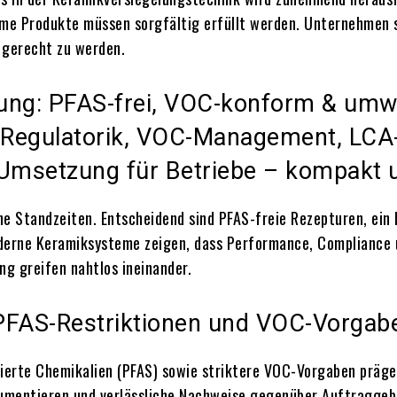
me Produkte müssen sorgfältig erfüllt werden. Unternehmen s
 gerecht zu werden.
ung: PFAS-frei, VOC-konform & umwe
 Regulatorik, VOC-Management, LCA
 Umsetzung für Betriebe – kompakt 
he Standzeiten. Entscheidend sind PFAS-freie Rezepturen, ei
erne Keramiksysteme zeigen, dass Performance, Compliance u
g greifen nahtlos ineinander.
PFAS-Restriktionen und VOC-Vorgabe
ierte Chemikalien (PFAS) sowie striktere VOC-Vorgaben präge
kumentieren und verlässliche Nachweise gegenüber Auftraggebe