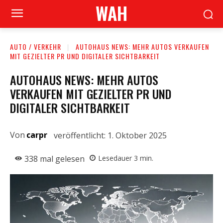
WAH
AUTO / VERKEHR
AUTOHAUS NEWS: MEHR AUTOS VERKAUFEN
MIT GEZIELTER PR UND DIGITALER SICHTBARKEIT
AUTOHAUS NEWS: MEHR AUTOS
VERKAUFEN MIT GEZIELTER PR UND
DIGITALER SICHTBARKEIT
Von
carpr
veröffentlicht:
1. Oktober 2025
338
mal gelesen
Lesedauer
3
min.