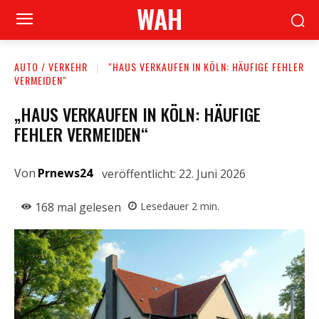
WAH
AUTO / VERKEHR
"HAUS VERKAUFEN IN KÖLN: HÄUFIGE FEHLER
VERMEIDEN"
„HAUS VERKAUFEN IN KÖLN: HÄUFIGE
FEHLER VERMEIDEN“
Von
Prnews24
veröffentlicht:
22. Juni 2026
168
mal gelesen
Lesedauer
2
min.