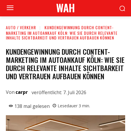
WAH
AUTO / VERKEHR
KUNDENGEWINNUNG DURCH CONTENT-
MARKETING IM AUTOANKAUF KÖLN: WIE SIE DURCH RELEVANTE
INHALTE SICHTBARKEIT UND VERTRAUEN AUFBAUEN KÖNNEN
KUNDENGEWINNUNG DURCH CONTENT-
MARKETING IM AUTOANKAUF KÖLN: WIE SIE
DURCH RELEVANTE INHALTE SICHTBARKEIT
UND VERTRAUEN AUFBAUEN KÖNNEN
Von
carpr
veröffentlicht:
7. Juli 2026
138
mal gelesen
Lesedauer
3
min.