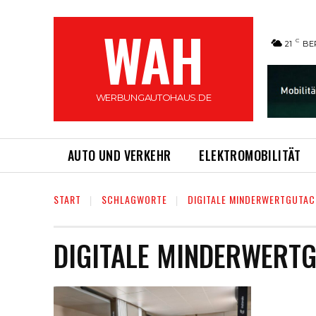
WAH
C
21
BE
WERBUNGAUTOHAUS.DE
AUTO UND VERKEHR
ELEKTROMOBILITÄT
START
SCHLAGWORTE
DIGITALE MINDERWERTGUTA
DIGITALE MINDERWERT