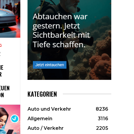
G
R
HE
R
EUEN
KATEGORIEN
ON
Auto und Verkehr
8236
Allgemein
3116
Auto / Verkehr
2205