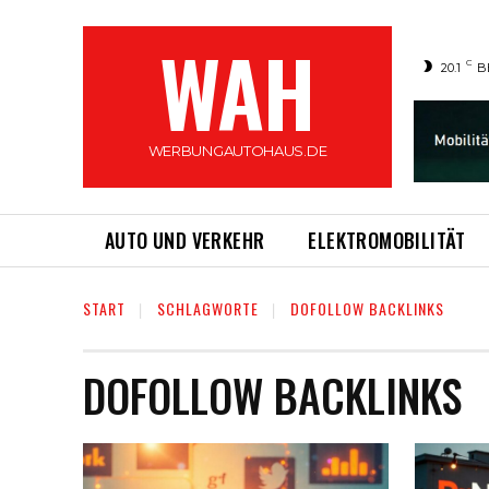
WAH
C
20.1
B
WERBUNGAUTOHAUS.DE
AUTO UND VERKEHR
ELEKTROMOBILITÄT
START
SCHLAGWORTE
DOFOLLOW BACKLINKS
DOFOLLOW BACKLINKS