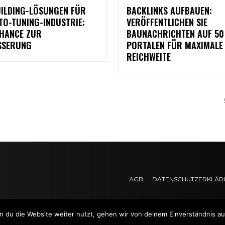
UILDING-LÖSUNGEN FÜR
BACKLINKS AUFBAUEN:
TO-TUNING-INDUSTRIE:
VERÖFFENTLICHEN SIE
CHANCE ZUR
BAUNACHRICHTEN AUF 50
SSERUNG
PORTALEN FÜR MAXIMALE
REICHWEITE
AGB
DATENSCHUTZERKLÄR
 du die Website weiter nutzt, gehen wir von deinem Einverständnis au