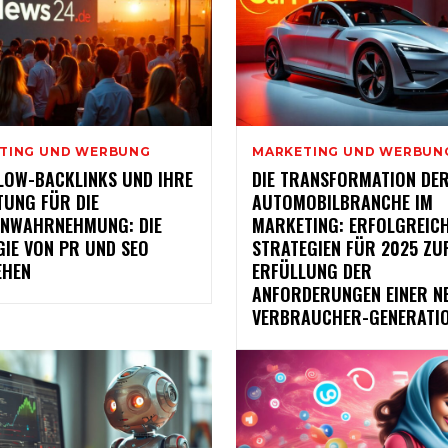
TING UND WERBUNG
MARKETING UND WERBUN
LOW-BACKLINKS UND IHRE
DIE TRANSFORMATION DE
TUNG FÜR DIE
AUTOMOBILBRANCHE IM
NWAHRNEHMUNG: DIE
MARKETING: ERFOLGREIC
GIE VON PR UND SEO
STRATEGIEN FÜR 2025 ZU
EHEN
ERFÜLLUNG DER
ANFORDERUNGEN EINER N
VERBRAUCHER-GENERATI