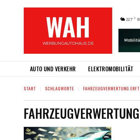
WAH
C
22.7
B
WERBUNGAUTOHAUS.DE
AUTO UND VERKEHR
ELEKTROMOBILITÄT
START
SCHLAGWORTE
FAHRZEUGVERWERTUNG ERFT
FAHRZEUGVERWERTUNG 