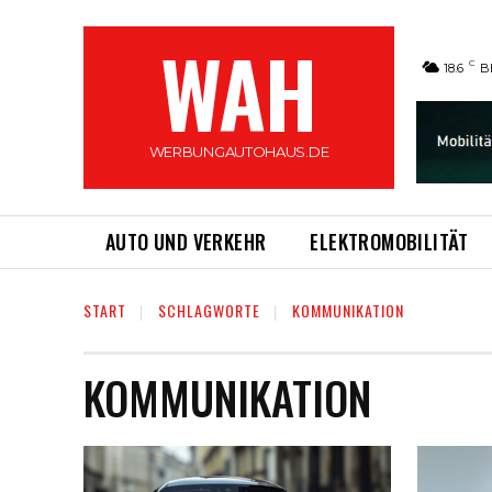
WAH
C
18.6
B
WERBUNGAUTOHAUS.DE
AUTO UND VERKEHR
ELEKTROMOBILITÄT
START
SCHLAGWORTE
KOMMUNIKATION
KOMMUNIKATION