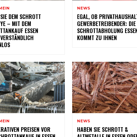
MEIN
NEWS
 SIE DEM SCHROTT
EGAL, OB PRIVATHAUSHAL
YE – MIT DEM
GEWERBETREIBENDER: DIE
TTANKAUF ESSEN
SCHROTTABHOLUNG ESSE
TVERSTÄNDLICH
KOMMT ZU IHNEN
NLOS
MEIN
NEWS
KRATIVEN PREISEN VOR
HABEN SIE SCHROTT &
CHROTTANKAUF IN ESSEN
ALTMETALLE IN ESSEN ODE