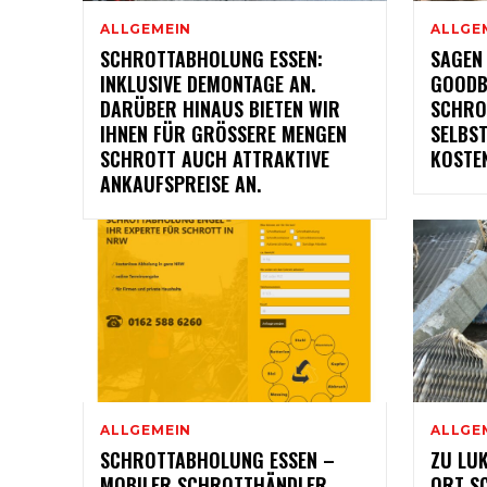
ALLGEMEIN
ALLGE
SCHROTTABHOLUNG ESSEN:
SAGEN
INKLUSIVE DEMONTAGE AN.
GOODB
DARÜBER HINAUS BIETEN WIR
SCHRO
IHNEN FÜR GRÖSSERE MENGEN S
SELBS
CHROTT AUCH ATTRAKTIVE A
KOSTE
NKAUFSPREISE AN.
ALLGEMEIN
ALLGE
SCHROTTABHOLUNG ESSEN –
ZU LU
MOBILER SCHROTTHÄNDLER
ORT S