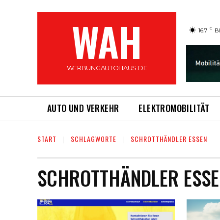
WAH
C
16.7
B
WERBUNGAUTOHAUS.DE
AUTO UND VERKEHR
ELEKTROMOBILITÄT
START
SCHLAGWORTE
SCHROTTHÄNDLER ESSEN
SCHROTTHÄNDLER ESSE